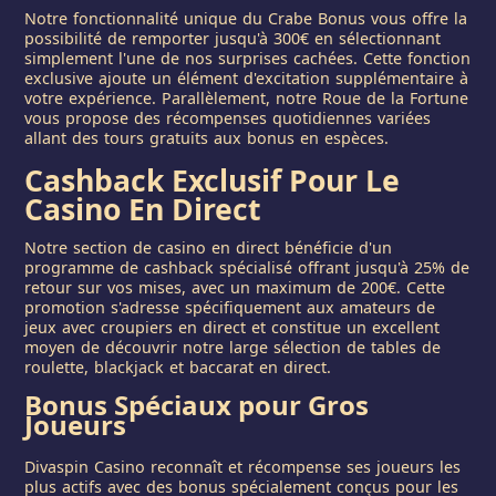
Notre fonctionnalité unique du Crabe Bonus vous offre la
possibilité de remporter jusqu'à 300€ en sélectionnant
simplement l'une de nos surprises cachées. Cette fonction
exclusive ajoute un élément d'excitation supplémentaire à
votre expérience. Parallèlement, notre Roue de la Fortune
vous propose des récompenses quotidiennes variées
allant des tours gratuits aux bonus en espèces.
Cashback Exclusif Pour Le
Casino En Direct
Notre section de casino en direct bénéficie d'un
programme de cashback spécialisé offrant jusqu'à 25% de
retour sur vos mises, avec un maximum de 200€. Cette
promotion s'adresse spécifiquement aux amateurs de
jeux avec croupiers en direct et constitue un excellent
moyen de découvrir notre large sélection de tables de
roulette, blackjack et baccarat en direct.
Bonus Spéciaux pour Gros
Joueurs
Divaspin Casino reconnaît et récompense ses joueurs les
plus actifs avec des bonus spécialement conçus pour les