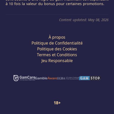
à 10 fois la valeur du bonus pour certaines promotions.
Content updated: May 08, 2026
À propos
Politique de Confidentialité
Politique des Cookies
Termes et Conditions
Jeu Responsable
18+