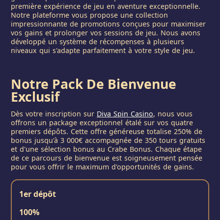
première expérience de jeu en aventure exceptionnelle.
Notre plateforme vous propose une collection
impressionnante de promotions conçues pour maximiser
vos gains et prolonger vos sessions de jeu. Nous avons
développé un système de récompenses à plusieurs
niveaux qui s'adapte parfaitement à votre style de jeu.
Notre Pack De Bienvenue
Exclusif
Dès votre inscription sur
Diva Spin Casino
, nous vous
offrons un package exceptionnel étalé sur vos quatre
premiers dépôts. Cette offre généreuse totalise 250% de
bonus jusqu'à 3 000€ accompagnée de 350 tours gratuits
et d'une sélection bonus au Crabe Bonus. Chaque étape
de ce parcours de bienvenue est soigneusement pensée
pour vous offrir le maximum d'opportunités de gains.
1er dépôt
100%